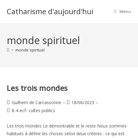
Skip
Catharisme d'aujourd'hui
to
Menu
content
monde spirituel
>
monde spirituel
Les trois mondes
Auteur/autrice
Publication
Guilhem de Carcassonne
18/06/2023
de
publiée :
Post
8-4-ecf- cultes publics
la
category:
publication :
Les trois mondes Le démontrable et le reste Nous sommes
habitués à définir les choses selon deux critères : ce qui est