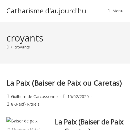
Skip
Catharisme d'aujourd'hui
to
Menu
content
croyants
>
croyants
La Paix (Baiser de Paix ou Caretas)
Auteur/autrice
Publication
Guilhem de Carcassonne
15/02/2020
de
publiée :
Post
8-3-ecf- Rituels
la
category:
publication :
La Paix (Baiser de Paix
© Monique Vidal