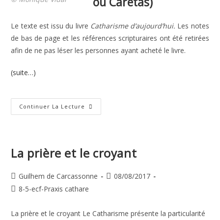
ou Caretas)
Le texte est issu du livre
Catharisme d’aujourd’hui.
Les notes
de bas de page et les références scripturaires ont été retirées
afin de ne pas léser les personnes ayant acheté le livre.
(suite…)
La
Continuer La Lecture
Paix
(Baiser
De
Paix
Ou
Caretas)
La prière et le croyant
Auteur/autrice
Publication
Guilhem de Carcassonne
08/08/2017
de
publiée :
Post
8-5-ecf-Praxis cathare
la
category:
publication :
La prière et le croyant Le Catharisme présente la particularité