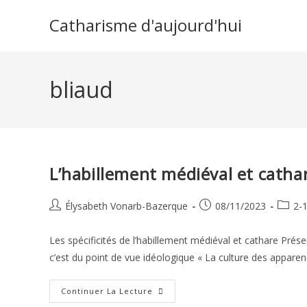
Skip
Catharisme d'aujourd'hui
to
content
bliaud
L’habillement médiéval et catha
Auteur/autrice
Publication
Post
Élysabeth Vonarb-Bazerque
08/11/2023
2-
de
publiée :
catego
la
Les spécificités de l’habillement médiéval et cathare Présen
publication :
c’est du point de vue idéologique « La culture des appare
L’habillement
Continuer La Lecture
Médiéval