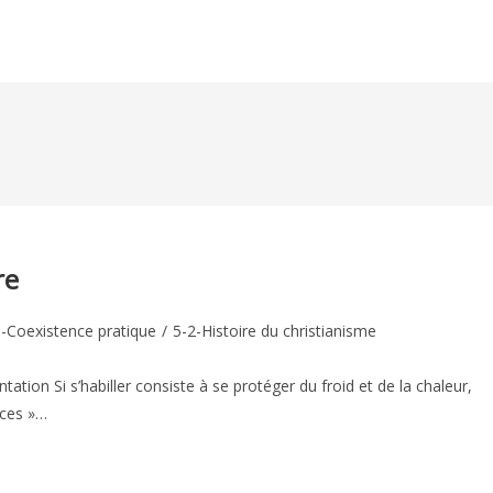
re
1-Coexistence pratique
/
5-2-Histoire du christianisme
ry:
tation Si s’habiller consiste à se protéger du froid et de la chaleur,
nces »…